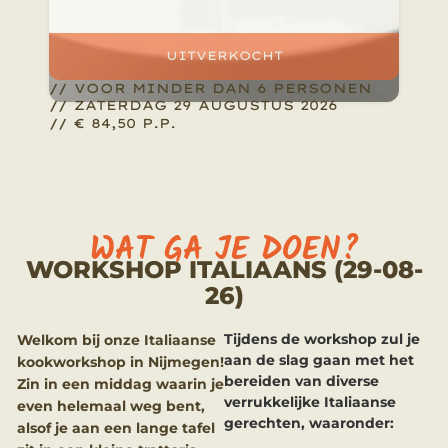
UITVERKOCHT
// VOOR MINDER DAN 6 PERSONEN
// ZATERDAG 29 AUGUSTUS 2026
//
€
84,50
P.P.
Uitverkocht
WAT GA JE DOEN?
WORKSHOP ITALIAANS (29-08-
26)
Tijdens de workshop zul je
Welkom bij onze Italiaanse
aan de slag gaan met het
kookworkshop in Nijmegen!
bereiden van diverse
Zin in een middag waarin je
verrukkelijke Italiaanse
even helemaal weg bent,
gerechten, waaronder:
alsof je aan een lange tafel