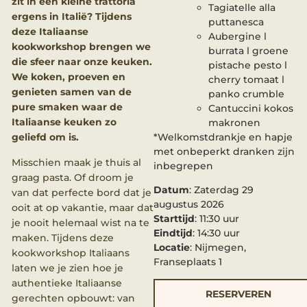
zit in een kleine trattoria
Tagiatelle alla
ergens in Italië? Tijdens
puttanesca
deze Italiaanse
Aubergine l
kookworkshop brengen we
burrata l groene
die sfeer naar onze keuken.
pistache pesto l
We koken, proeven en
cherry tomaat l
genieten samen van de
panko crumble
pure smaken waar de
Cantuccini kokos
Italiaanse keuken zo
makronen
*Welkomstdrankje en hapje
geliefd om is.
met onbeperkt dranken zijn
Misschien maak je thuis al
inbegrepen
graag pasta. Of droom je
Datum
: Zaterdag 29
van dat perfecte bord dat je
augustus 2026
ooit at op vakantie, maar dat
Starttijd
: 11:30 uur
je nooit helemaal wist na te
Eindtijd
: 14:30 uur
maken. Tijdens deze
Locatie
: Nijmegen,
kookworkshop Italiaans
Franseplaats 1
laten we je zien hoe je
authentieke Italiaanse
RESERVEREN
gerechten opbouwt: van